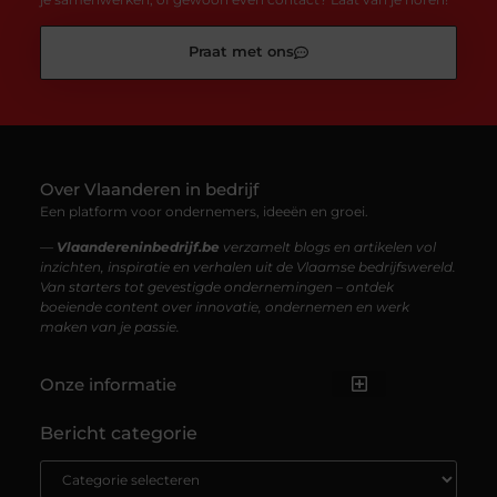
Praat met ons
Over Vlaanderen in bedrijf
Een platform voor ondernemers, ideeën en groei.
—
Vlaandereninbedrijf.be
verzamelt blogs en artikelen vol
inzichten, inspiratie en verhalen uit de Vlaamse bedrijfswereld.
Van starters tot gevestigde ondernemingen – ontdek
boeiende content over innovatie, ondernemen en werk
maken van je passie.
Onze informatie
Backlinks Kopen: Alles Wat Jij Moet Weten om Je SEO te Versterken
Kan je geld verdienen met een website? Ontdek hoe jij van je website een inkomen kunt maken
Bericht categorie