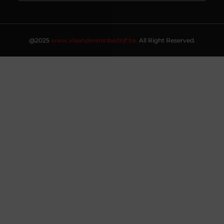
@2025
www.vlaandereninbedrijf.be.
All Right Reserved.