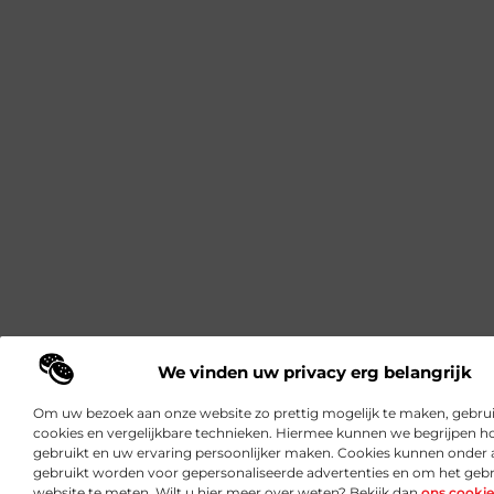
We vinden uw privacy erg belangrijk
Om uw bezoek aan onze website zo prettig mogelijk te maken, gebru
cookies en vergelijkbare technieken. Hiermee kunnen we begrijpen ho
gebruikt en uw ervaring persoonlijker maken. Cookies kunnen onder
gebruikt worden voor gepersonaliseerde advertenties en om het gebr
website te meten. Wilt u hier meer over weten? Bekijk dan
ons cookie