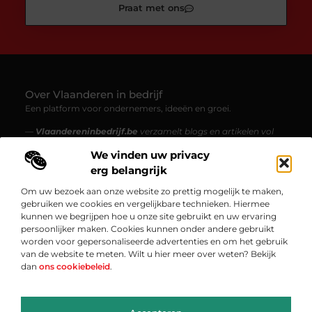
Praat met ons
Over Vlaanderen in bedrijf
Een platform voor ondernemers, ideeën en groei.
—
Vlaandereninbedrijf.be
verzamelt blogs en artikelen vol
inzichten, inspiratie en verhalen uit de Vlaamse bedrijfswereld.
We vinden uw privacy
Van starters tot gevestigde ondernemingen – ontdek
boeiende content over innovatie, ondernemen en werk
erg belangrijk
maken van je passie.
Om uw bezoek aan onze website zo prettig mogelijk te maken,
gebruiken we cookies en vergelijkbare technieken. Hiermee
Onze informatie
kunnen we begrijpen hoe u onze site gebruikt en uw ervaring
persoonlijker maken. Cookies kunnen onder andere gebruikt
Backlinks Kopen: Alles Wat Jij Moet Weten om Je SEO te Versterken
Kan je geld verdienen met een website? Ontdek hoe jij van je website een inkomen kunt maken
worden voor gepersonaliseerde advertenties en om het gebruik
Bericht categorie
van de website te meten. Wilt u hier meer over weten? Bekijk
dan
ons cookiebeleid
.