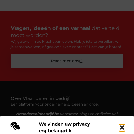
Vragen, ideeën of een verhaal
dat verteld
moet worden?
Wij geloven in de kracht van delen. Heb je iets te vertellen, wil
je samenwerken, of gewoon even contact? Laat van je horen!
Praat met ons
Over Vlaanderen in bedrijf
Een platform voor ondernemers, ideeën en groei.
—
Vlaandereninbedrijf.be
verzamelt blogs en artikelen vol
inzichten, inspiratie en verhalen uit de Vlaamse bedrijfswereld.
We vinden uw privacy
Van starters tot gevestigde ondernemingen – ontdek
erg belangrijk
boeiende content over innovatie, ondernemen en werk