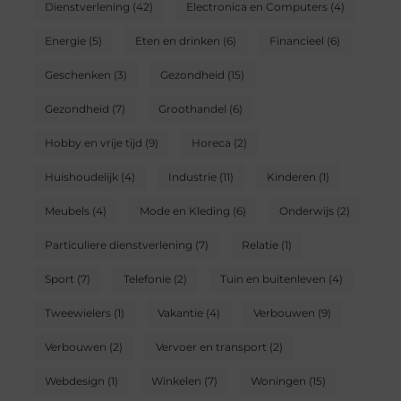
Dienstverlening
(42)
Electronica en Computers
(4)
Energie
(5)
Eten en drinken
(6)
Financieel
(6)
Geschenken
(3)
Gezondheid
(15)
Gezondheid
(7)
Groothandel
(6)
Hobby en vrije tijd
(9)
Horeca
(2)
Huishoudelijk
(4)
Industrie
(11)
Kinderen
(1)
Meubels
(4)
Mode en Kleding
(6)
Onderwijs
(2)
Particuliere dienstverlening
(7)
Relatie
(1)
Sport
(7)
Telefonie
(2)
Tuin en buitenleven
(4)
Tweewielers
(1)
Vakantie
(4)
Verbouwen
(9)
Verbouwen
(2)
Vervoer en transport
(2)
Webdesign
(1)
Winkelen
(7)
Woningen
(15)