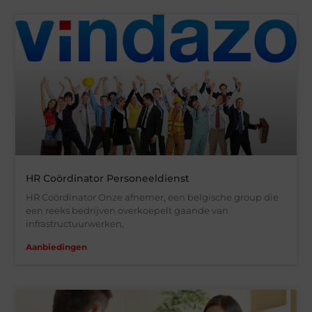
HR Coördinator Personeeldienst
HR Coördinator Onze afnemer, een belgische group die
een reeks bedrijven overkoepelt gaande van
infrastructuurwerken,
Aanbiedingen