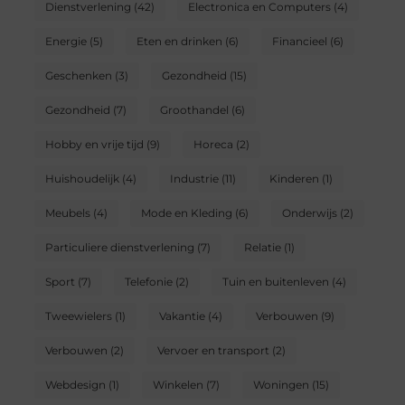
Dienstverlening
(42)
Electronica en Computers
(4)
Energie
(5)
Eten en drinken
(6)
Financieel
(6)
Geschenken
(3)
Gezondheid
(15)
Gezondheid
(7)
Groothandel
(6)
Hobby en vrije tijd
(9)
Horeca
(2)
Huishoudelijk
(4)
Industrie
(11)
Kinderen
(1)
Meubels
(4)
Mode en Kleding
(6)
Onderwijs
(2)
Particuliere dienstverlening
(7)
Relatie
(1)
Sport
(7)
Telefonie
(2)
Tuin en buitenleven
(4)
Tweewielers
(1)
Vakantie
(4)
Verbouwen
(9)
Verbouwen
(2)
Vervoer en transport
(2)
Webdesign
(1)
Winkelen
(7)
Woningen
(15)