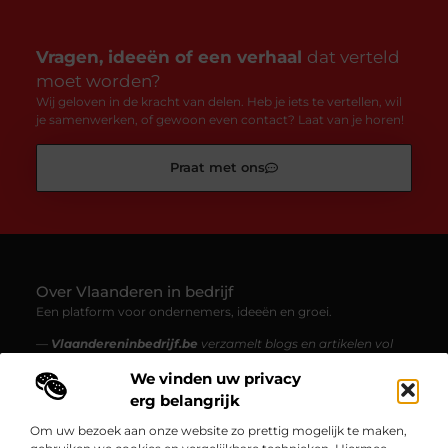
Vragen, ideeën of een verhaal
dat verteld
moet worden?
Wij geloven in de kracht van delen. Heb je iets te vertellen, wil
je samenwerken, of gewoon even contact? Laat van je horen!
Praat met ons
Over Vlaanderen in bedrijf
Een platform voor ondernemers, ideeën en groei.
—
Vlaandereninbedrijf.be
verzamelt blogs en artikelen vol
inzichten, inspiratie en verhalen uit de Vlaamse bedrijfswereld.
We vinden uw privacy
Van starters tot gevestigde ondernemingen – ontdek
boeiende content over innovatie, ondernemen en werk
erg belangrijk
maken van je passie.
Om uw bezoek aan onze website zo prettig mogelijk te maken,