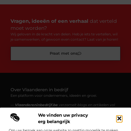
Vragen, ideeën of een verhaal
dat verteld
moet worden?
Wij geloven in de kracht van delen. Heb je iets te vertellen, wil
je samenwerken, of gewoon even contact? Laat van je horen!
Praat met ons
Over Vlaanderen in bedrijf
Een platform voor ondernemers, ideeën en groei.
—
Vlaandereninbedrijf.be
verzamelt blogs en artikelen vol
inzichten, inspiratie en verhalen uit de Vlaamse bedrijfswereld.
We vinden uw privacy
Van starters tot gevestigde ondernemingen – ontdek
boeiende content over innovatie, ondernemen en werk
erg belangrijk
maken van je passie.
Om uw bezoek aan onze website zo prettig mogelijk te maken,