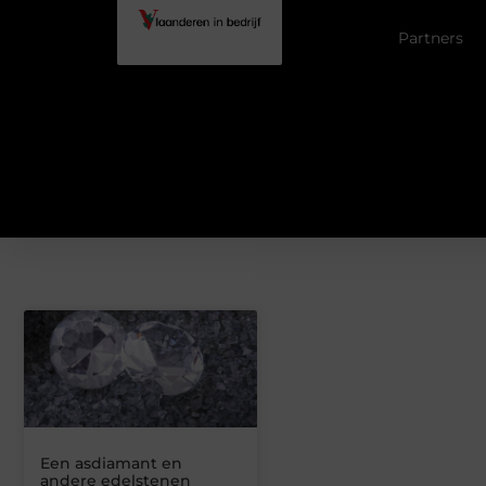
Partners
Een asdiamant en
andere edelstenen