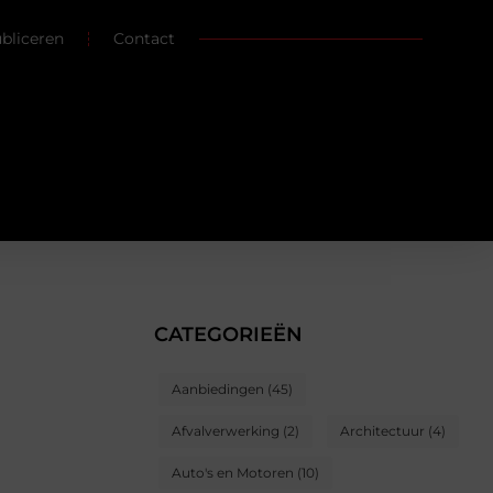
ubliceren
Contact
CATEGORIEËN
Aanbiedingen
(45)
Afvalverwerking
(2)
Architectuur
(4)
Auto's en Motoren
(10)