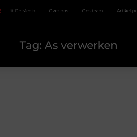
Uit De Media
Over ons
Ons team
Artikel p
Tag: As verwerken