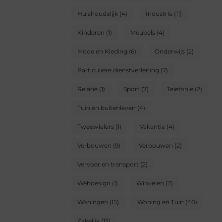
Huishoudelijk
(4)
Industrie
(11)
Kinderen
(1)
Meubels
(4)
Mode en Kleding
(6)
Onderwijs
(2)
Particuliere dienstverlening
(7)
Relatie
(1)
Sport
(7)
Telefonie
(2)
Tuin en buitenleven
(4)
Tweewielers
(1)
Vakantie
(4)
Verbouwen
(9)
Verbouwen
(2)
Vervoer en transport
(2)
Webdesign
(1)
Winkelen
(7)
Woningen
(15)
Woning en Tuin
(40)
Zakelijk
(13)