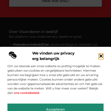
Praat met ons
Over Vlaanderen in bedrijf
Een platform voor ondernemers, ideeën en groei.
—
Vlaandereninbedrijf.be
verzamelt blogs en artikelen vol
inzichten, inspiratie en verhalen uit de Vlaamse bedrijfswereld.
We vinden uw privacy
Van starters tot gevestigde ondernemingen – ontdek
boeiende content over innovatie, ondernemen en werk
erg belangrijk
maken van je passie.
Om uw bezoek aan onze website zo prettig mogelijk te maken,
gebruiken we cookies en vergelijkbare technieken. Hiermee
Onze informatie
kunnen we begrijpen hoe u onze site gebruikt en uw ervaring
persoonlijker maken. Cookies kunnen onder andere gebruikt
Backlinks Kopen: Alles Wat Jij Moet Weten om Je SEO te Versterken
Kan je geld verdienen met een website? Ontdek hoe jij van je website een inkomen kunt maken
worden voor gepersonaliseerde advertenties en om het gebruik
Bericht categorie
van de website te meten. Wilt u hier meer over weten? Bekijk
dan
ons cookiebeleid
.
Accepteren